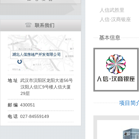
人信武胜里
人信
汉商银座
·
地 址
武汉市汉阳区龙阳大道56号
汉阳人信汇9号楼人信大厦
29层
项目简
邮 编
430051
电 话
027-84559149