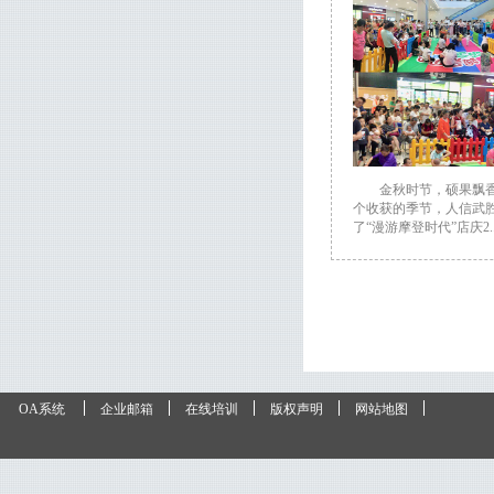
金秋时节，硕果飘
个收获的季节，人信武
了“漫游摩登时代”店庆2..
OA系统
企业邮箱
在线培训
版权声明
网站地图