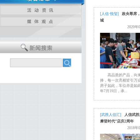
[人信·悦玺]
政央尊席
城
2020年
高品质的产品，向
捧，每一次亮相皆引万
房子如此，车位亦是如此。
年7月19日，承...
[武胜人信汇]
人信武胜
摩登时代”店庆2周年
2018年