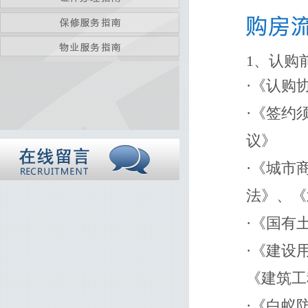
1、认购
·《认购
·《签约
议》
·《城市
法》、《
·《国有
·《建设
《建筑工
·《白蚁