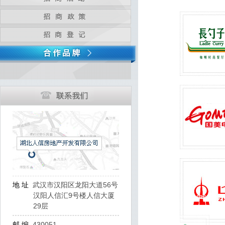
地 址
武汉市汉阳区龙阳大道56号
汉阳人信汇9号楼人信大厦
29层
邮 编
430051