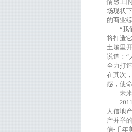
情感上
场现状下
的商业综
“我们
将打造它
土壤里
说道：
全力打造
在其次
感，使命
未来十
201
人信地
产并举的
信•千年