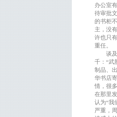
办公室
待审批
的书柜
主，没
许也只
重任。
谈及武
千：“
制品、出
华书店
情，很
在那里
认为“
严重，