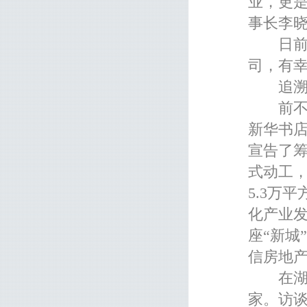
业，更
事长李
日前，
司，有幸
追溯历
前不久
新华书店
宣告了
式动工
5.3万
化产业
座“新城
信房地
在湖北
家。访